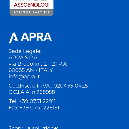
Sede Legale:
APRA S.P.A.
via Brodolini,12 - Z.I.P.A
60035 AN - ITALY
info@apra.it
Cod.Fisc. e P.IVA : 02043510425
C.C.I.A.A. n.268958
Tel. +39 0731 22911
Fax +39 0731 229191
Scopri la soluzione: